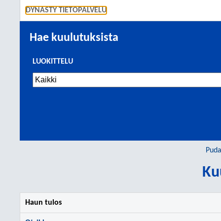
SIIRRY S
DYNASTY TIETOPALVELU
Hae kuulutuksista
LUOKITTELU
Puda
Ku
Haun tulos