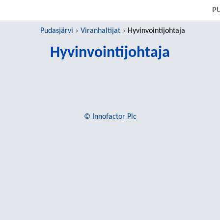
SIIRRY SUORAAN PÄÄSISÄLTÖÖN
P
Pudasjärvi
Viranhaltijat
Hyvinvointijohtaja
Hyvinvointijohtaja
© Innofactor Plc